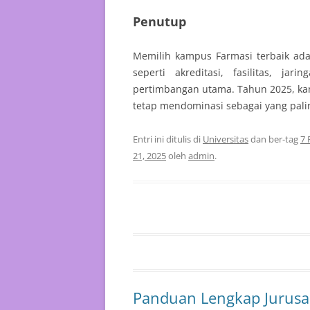
Penutup
Memilih kampus Farmasi terbaik ada
seperti akreditasi, fasilitas, ja
pertimbangan utama. Tahun 2025, ka
tetap mendominasi sebagai yang pali
Entri ini ditulis di
Universitas
dan ber-tag
7 
21, 2025
oleh
admin
.
Panduan Lengkap Jurusan