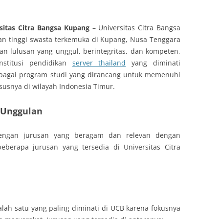
sitas Citra Bangsa Kupang
– Universitas Citra Bangsa
an tinggi swasta terkemuka di Kupang, Nusa Tenggara
an lulusan yang unggul, berintegritas, dan kompeten,
stitusi pendidikan
server thailand
yang diminati
rbagai program studi yang dirancang untuk memenuhi
susnya di wilayah Indonesia Timur.
 Unggulan
dengan jurusan yang beragam dan relevan dengan
eberapa jurusan yang tersedia di Universitas Citra
lah satu yang paling diminati di UCB karena fokusnya