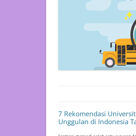
7 Rekomendasi Universit
Unggulan di Indonesia 