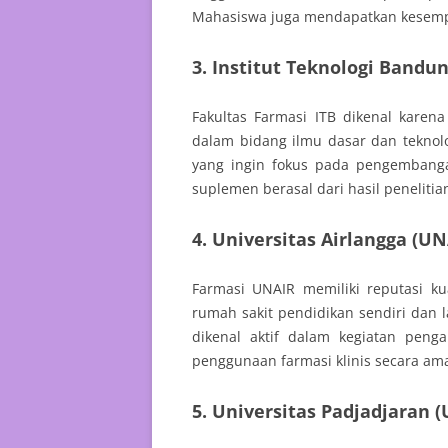
Mahasiswa juga mendapatkan kesempat
3. Institut Teknologi Bandun
Fakultas Farmasi ITB dikenal karen
dalam bidang ilmu dasar dan teknolo
yang ingin fokus pada pengembanga
suplemen berasal dari hasil peneliti
4. Universitas Airlangga (UN
Farmasi UNAIR memiliki reputasi ku
rumah sakit pendidikan sendiri dan 
dikenal aktif dalam kegiatan peng
penggunaan farmasi klinis secara am
5. Universitas Padjadjaran 