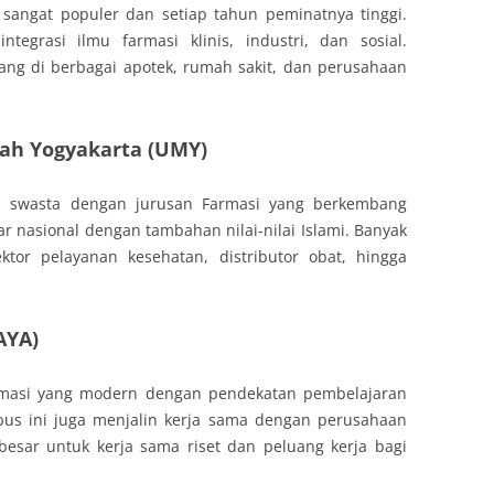
sangat populer dan setiap tahun peminatnya tinggi.
tegrasi ilmu farmasi klinis, industri, dan sosial.
ng di berbagai apotek, rumah sakit, dan perusahaan
ah Yogyakarta (UMY)
as swasta dengan jurusan Farmasi yang berkembang
r nasional dengan tambahan nilai-nilai Islami. Banyak
ktor pelayanan kesehatan, distributor obat, hingga
AYA)
armasi yang modern dengan pendekatan pembelajaran
mpus ini juga menjalin kerja sama dengan perusahaan
besar untuk kerja sama riset dan peluang kerja bagi