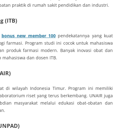
an praktik di rumah sakit pendidikan dan industri.
g (ITB)
a
bonus new member 100
pendekatannya yang kuat
gi farmasi. Program studi ini cocok untuk mahasiswa
n produk farmasi modern. Banyak inovasi obat dan
an mahasiswa dan dosen ITB.
AIR)
at di wilayah Indonesia Timur. Program ini memiliki
laboratorium riset yang terus berkembang. UNAIR juga
abdian masyarakat melalui edukasi obat-obatan dan
an.
(UNPAD)