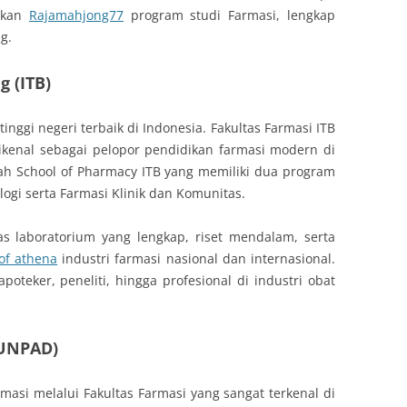
akan
Rajamahjong77
program studi Farmasi, lengkap
g.
g (ITB)
nggi negeri terbaik di Indonesia. Fakultas Farmasi ITB
dikenal sebagai pelopor pendidikan farmasi modern di
wah School of Pharmacy ITB yang memiliki dua program
logi serta Farmasi Klinik dan Komunitas.
tas laboratorium yang lengkap, riset mendalam, serta
of athena
industri farmasi nasional dan internasional.
poteker, peneliti, hingga profesional di industri obat
(UNPAD)
si melalui Fakultas Farmasi yang sangat terkenal di