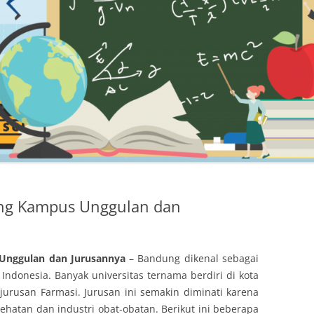
ung Kampus Unggulan dan
 Unggulan dan Jurusannya
– Bandung dikenal sebagai
 Indonesia. Banyak universitas ternama berdiri di kota
jurusan Farmasi. Jurusan ini semakin diminati karena
sehatan dan industri obat-obatan. Berikut ini beberapa