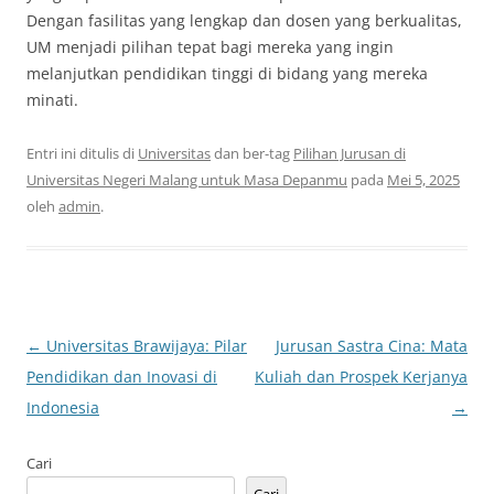
Dengan fasilitas yang lengkap dan dosen yang berkualitas,
UM menjadi pilihan tepat bagi mereka yang ingin
melanjutkan pendidikan tinggi di bidang yang mereka
minati.
Entri ini ditulis di
Universitas
dan ber-tag
Pilihan Jurusan di
Universitas Negeri Malang untuk Masa Depanmu
pada
Mei 5, 2025
oleh
admin
.
Navigasi
←
Universitas Brawijaya: Pilar
Jurusan Sastra Cina: Mata
Tulisan
Pendidikan dan Inovasi di
Kuliah dan Prospek Kerjanya
Indonesia
→
Cari
Cari