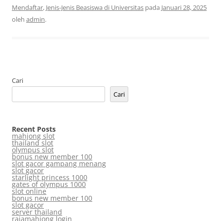
Mendaftar
,
Jenis-Jenis Beasiswa di Universitas
pada
Januari 28, 2025
oleh
admin
.
Cari
Cari
Recent Posts
mahjong slot
thailand slot
olympus slot
bonus new member 100
slot gacor gampang menang
slot gacor
starlight princess 1000
gates of olympus 1000
slot online
bonus new member 100
slot gacor
server thailand
rajamahjong login